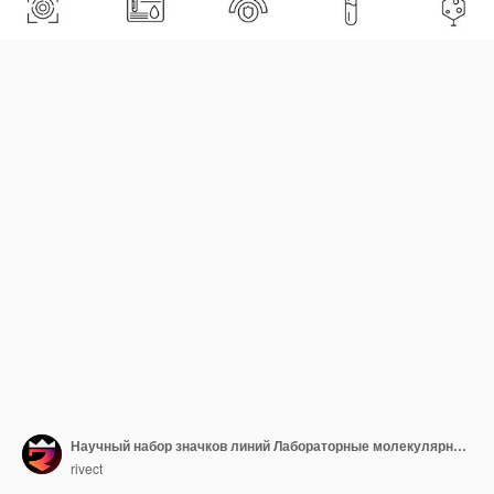
Научный набор значков линий Лабораторные молекулярные данные Научная ДНК Галактический мозг Химический пакет значков
rivect