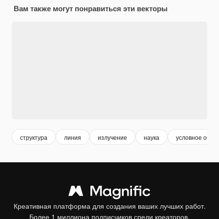
Вам также могут понравиться эти векторы
структура
линия
излучение
наука
условное обоз
Креативная платформа для создания ваших лучших работ.
Более 1 миллиона подписчиков среди креаторов,