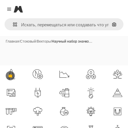
Magnific
Close menu
Поиск 
Главная
/
Стоковый
/
Векторы
/
Научный набор значко…
Премиум