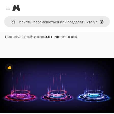
Magnific
Close menu
Поиск 
Главная
/
Стоковый
/
Векторы
/
Scifi цифровая высок…
Премиум