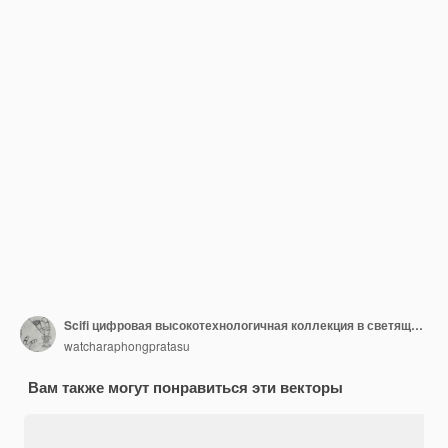
Scifi цифровая высокотехнологичная коллекция в светящемся интерфейсе элементов HUD Голографический портал науки футуристических технологий Волшебные врата искривления в игровой фантазии Телепорт подиумсцена GUI UI виртуальная реальность
watcharaphongpratasu
Вам также могут понравиться эти векторы