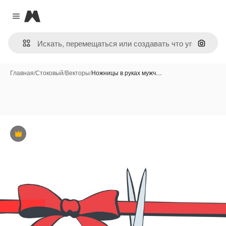
Magnific
Close menu
Поиск 
Главная
/
Стоковый
/
Векторы
/
Ножницы в руках мужч…
Премиум