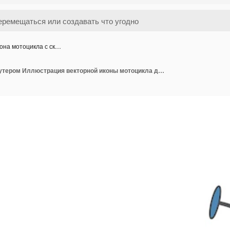
она мотоцикла с ск…
Икона мотоцикла с скутером Иллюстрация векторной иконы мотоцикла для веб-дизайна