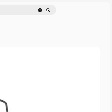
Поиск по изображению
Поиск