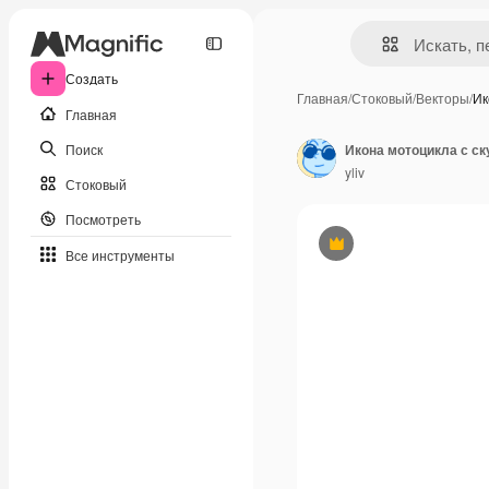
Создать
Главная
/
Стоковый
/
Векторы
/
Ик
Главная
Поиск
yliv
Стоковый
Посмотреть
Премиум
Все инструменты