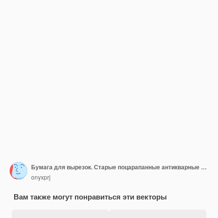
Бумага для вырезок. Старые поцарапанные антикварные пустые наклейки или карточка для собрания бумаг дневниковых записок. Иллюстрация примечания страницы ретро, бумага для записей гранж
onyxprj
Вам также могут понравиться эти векторы