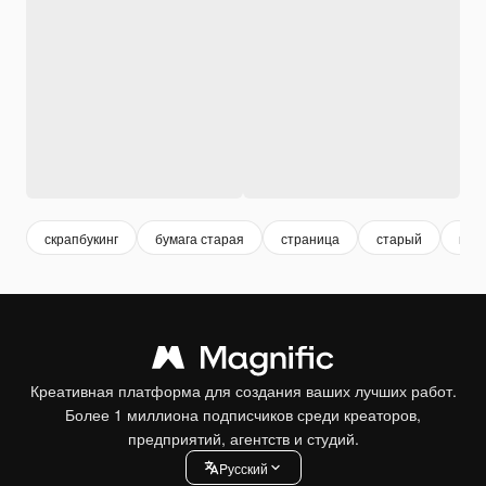
скрапбукинг
бумага старая
страница
старый
нак
Креативная платформа для создания ваших лучших работ.
Более 1 миллиона подписчиков среди креаторов,
предприятий, агентств и студий.
Pусский