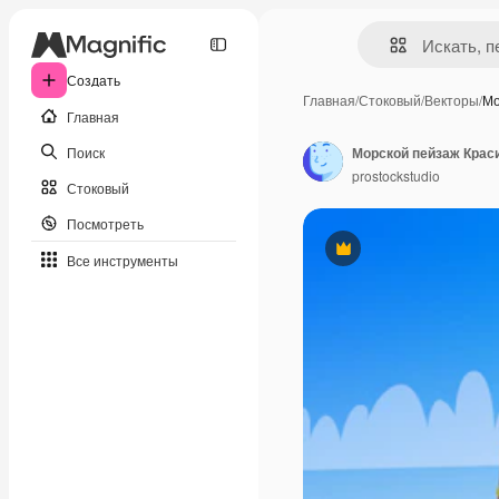
Создать
Главная
/
Стоковый
/
Векторы
/
Мо
Главная
Поиск
prostockstudio
Стоковый
Посмотреть
Премиум
Все инструменты