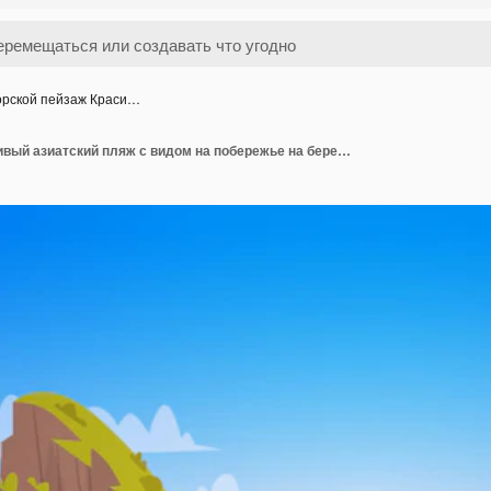
рской пейзаж Краси…
Морской пейзаж Красивый азиатский пляж с видом на побережье на берегу моря Летний пейзаж