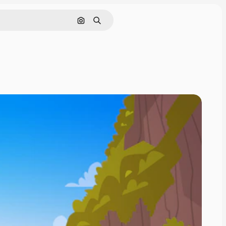
Поиск по изображению
Поиск