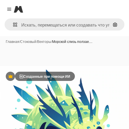
Magnific
Close menu
Поиск 
Главная
/
Стоковый
/
Векторы
/
Морской слизь ползае…
Созданные при помощи ИИ
Премиум