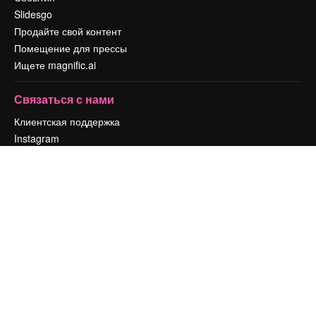
Slidesgo
Продайте свой контент
Помещение для прессы
Ищете magnific.ai
Связаться с нами
Клиентская поддержка
Instagram
YouTube
LinkedIn
TikTok
Discord
X
Reddit
Copyright © 2010-
2026
Freepik Company S.L.U.
Все права защищены
.