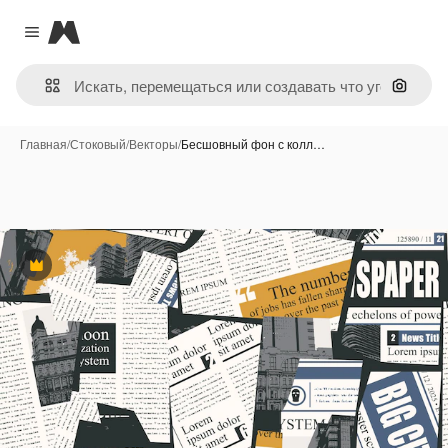
Magnific
Close menu
Поиск 
Главная
/
Стоковый
/
Векторы
/
Бесшовный фон с колл…
Премиум