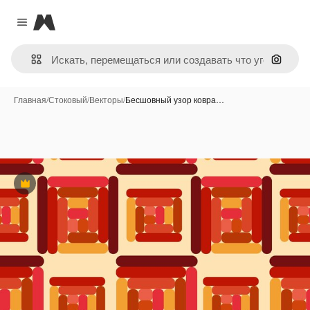
Magnific
Close menu
Поиск 
Главная
/
Стоковый
/
Векторы
/
Бесшовный узор ковра…
Премиум