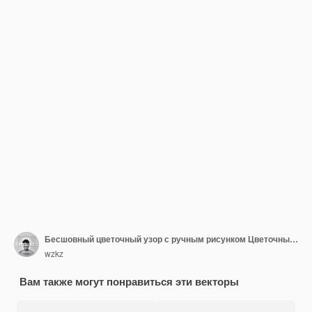
Бесшовный цветочный узор с ручным рисунком Цветочный мотив для модных обоев Оберточная бумага Фон Ткань Текстильная одежда и дизайн карт
wzkz
Вам также могут понравиться эти векторы