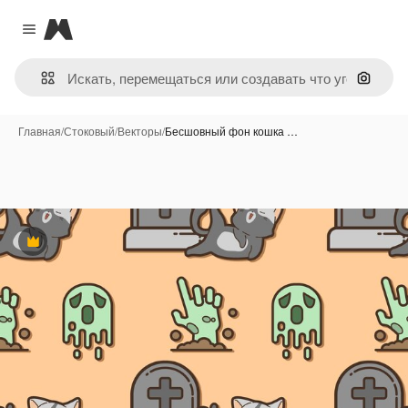
Magnific
Close menu
Поиск 
Главная
/
Стоковый
/
Векторы
/
Бесшовный фон кошка …
Премиум