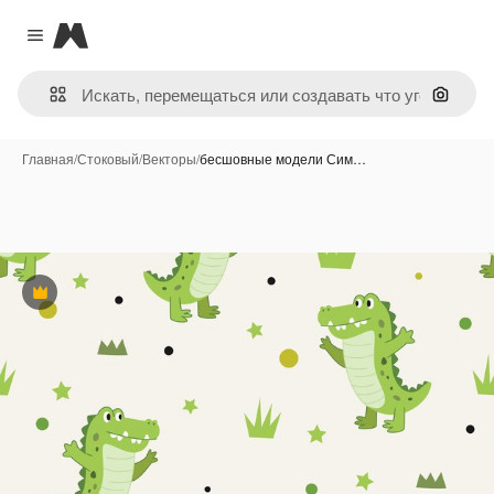
Magnific
Close menu
Поиск 
Главная
/
Стоковый
/
Векторы
/
бесшовные модели Сим…
Премиум