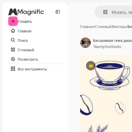
Создать
Главная
/
Стоковый
/
Векторы
/
Бе
Главная
Поиск
Бесшовная тема диза
TwentyOneStudio
Стоковый
Посмотреть
Премиум
Все инструменты