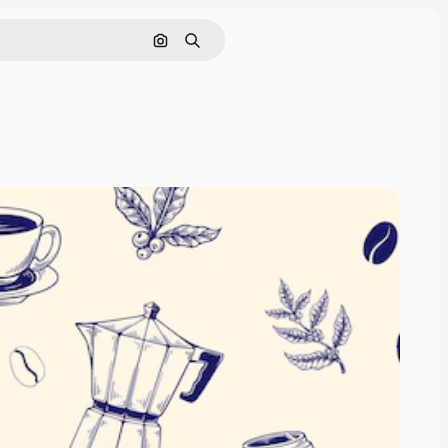
Поиск по изображению
Поиск