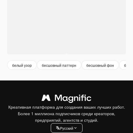
белый узор
бесшовный паттерн
бесшовный фон
бесш
Креативная платформа для создания ваших лучших работ.
Более 1 миллиона подписчиков среди креаторов,
предприятий, агентств и студий.
Pусский