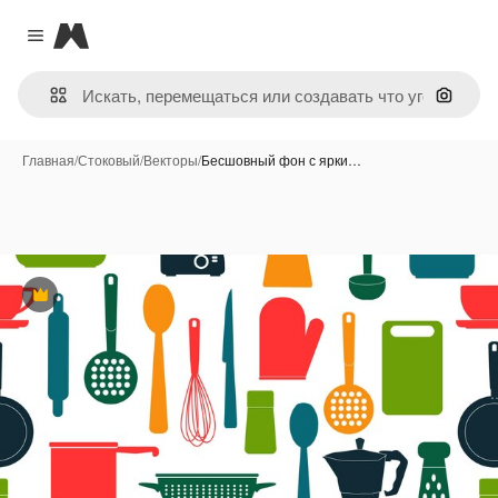
Magnific
Close menu
Поиск 
Главная
/
Стоковый
/
Векторы
/
Бесшовный фон с ярки…
Премиум