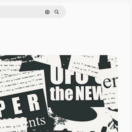
Поиск по изображению
Поиск