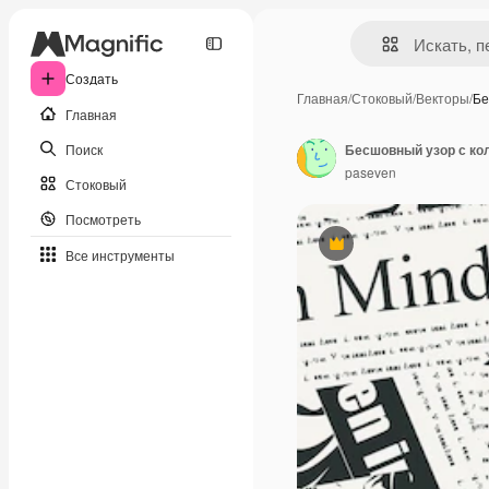
Создать
Главная
/
Стоковый
/
Векторы
/
Бе
Главная
Поиск
Бесшовный узор с ко
paseven
Стоковый
Посмотреть
Премиум
Все инструменты