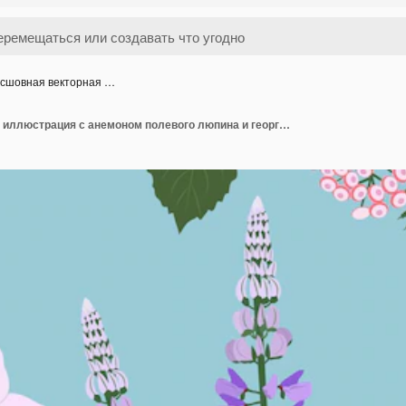
сшовная векторная …
Бесшовная векторная иллюстрация с анемоном полевого люпина и георгином на синем фоне для украшения текстильной упаковки обоев