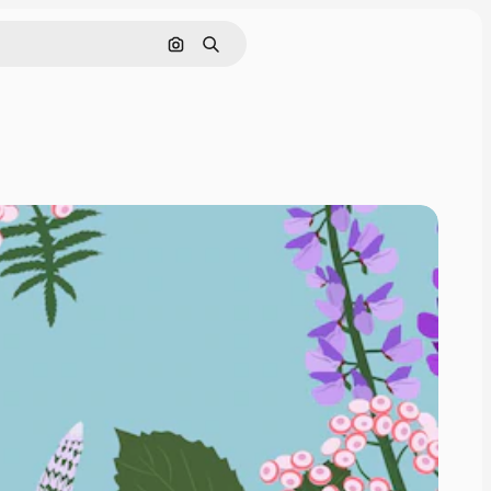
Поиск по изображению
Поиск