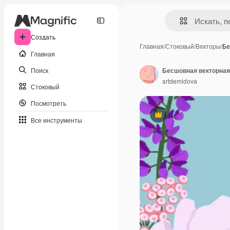
Создать
Главная
/
Стоковый
/
Векторы
/
Бе
Главная
Поиск
artdemidova
Стоковый
Посмотреть
Премиум
Все инструменты