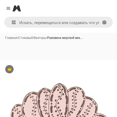
Magnific
Close menu
Поиск 
Главная
/
Стоковый
/
Векторы
/
Раковина морской век…
Премиум