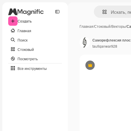
Создать
Главная
/
Стоковый
/
Векторы
/
Са
Главная
Поиск
Саморефлексия плоск
taufiqanwar928
Стоковый
Посмотреть
Премиум
Все инструменты