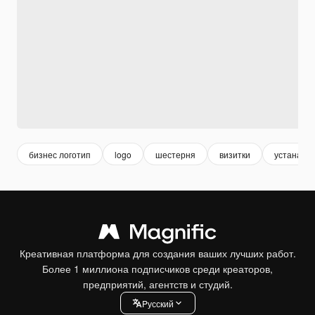
бизнес логотип
logo
шестерня
визитки
устанавл
Креативная платформа для создания ваших лучших работ.
Более 1 миллиона подписчиков среди креаторов,
предприятий, агентств и студий.
Pусский