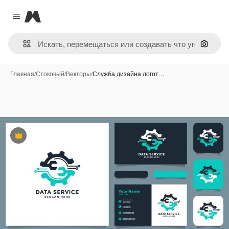
Magnific
Close menu
Поиск 
Главная
/
Стоковый
/
Векторы
/
Служба дизайна логот…
Премиум