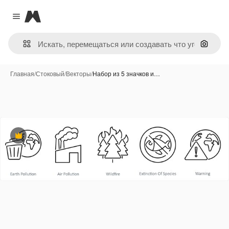
Magnific
Close menu
Поиск 
Главная
/
Стоковый
/
Векторы
/
Набор из 5 значков и…
Премиум