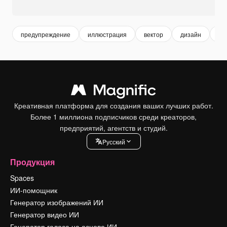
предупреждение
иллюстрация
вектор
дизайн
ик
Креативная платформа для создания ваших лучших работ.
Более 1 миллиона подписчиков среди креаторов,
предприятий, агентств и студий.
Pусский
Продукция
Spaces
ИИ-помощник
Генератор изображений ИИ
Генератор видео ИИ
Генератор голоса на основе ИИ