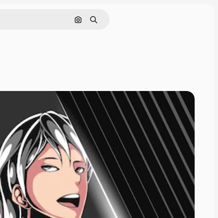
Поиск по изображению
Поиск