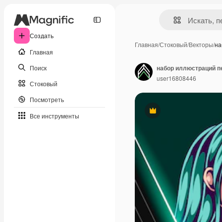
Создать
Главная
/
Стоковый
/
Векторы
/
на
Главная
Поиск
набор иллюстраций п
user16808446
Стоковый
Посмотреть
Премиум
Все инструменты