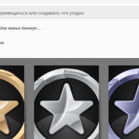
бор черных баннеро…
ов