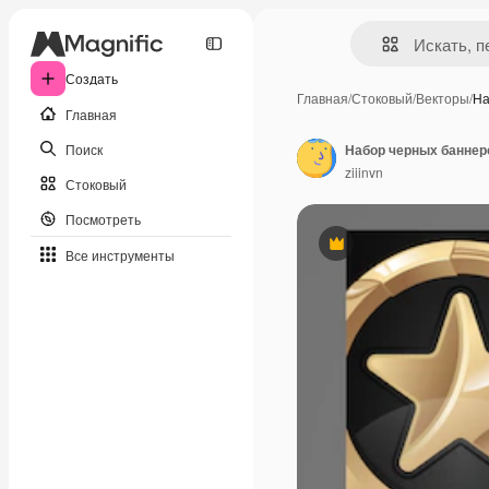
Создать
Главная
/
Стоковый
/
Векторы
/
На
Главная
Поиск
Набор черных баннер
ziiinvn
Стоковый
Посмотреть
Премиум
Все инструменты