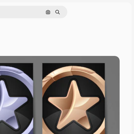
Поиск по изображению
Поиск