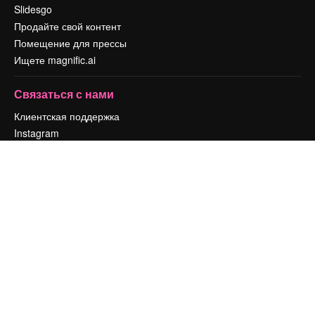
Slidesgo
Продайте свой контент
Помещение для прессы
Ищете magnific.ai
Связаться с нами
Клиентская поддержка
Instagram
YouTube
LinkedIn
TikTok
Discord
X
Reddit
Copyright © 2010-
2026
Freepik Company S.L.U.
Все права защищены
.