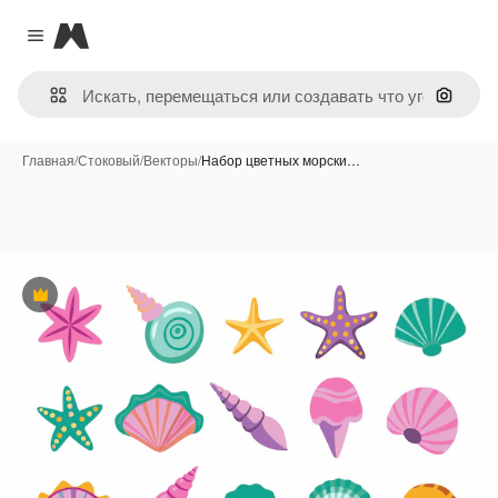
Magnific
Close menu
Поиск 
Главная
/
Стоковый
/
Векторы
/
Набор цветных морски…
Премиум