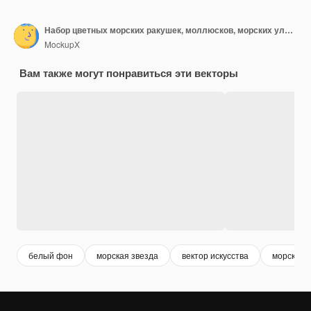
Набор цветных морских ракушек, моллюсков, морских улиток, морских звезд, плоская иллюстрация на белом фоне
MockupX
Вам также могут понравиться эти векторы
белый фон
морская звезда
вектор искусства
морская 