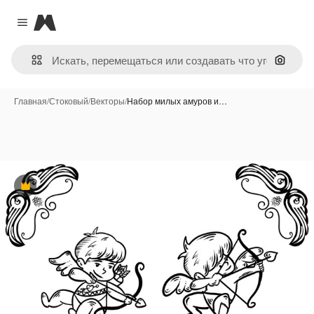
Magnific
Close menu
Поиск 
Главная
/
Стоковый
/
Векторы
/
Набор милых амуров и…
Премиум