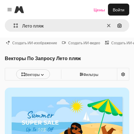
Magnific
Цены
Войти
Close menu
Очистить
Поиск 
Создать ИИ-изображение
Создать ИИ-видео
Создать ИИ-
Векторы По Запросу Лето пляж
Векторы
Фильтры