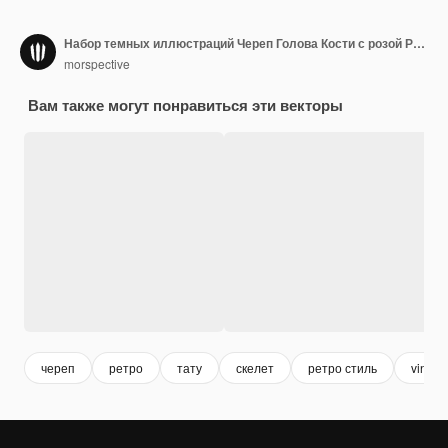
Набор темных иллюстраций Череп Голова Кости с розой Ручной рисунок Штриховка Стиль контура для татуировки Товар Футболка Мерч винтаж
morspective
Вам также могут понравиться эти векторы
череп
ретро
тату
скелет
ретро стиль
vintag