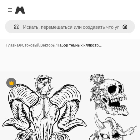
Magnific
Close menu
Поиск 
Главная
/
Стоковый
/
Векторы
/
Набор темных иллюстр…
Премиум