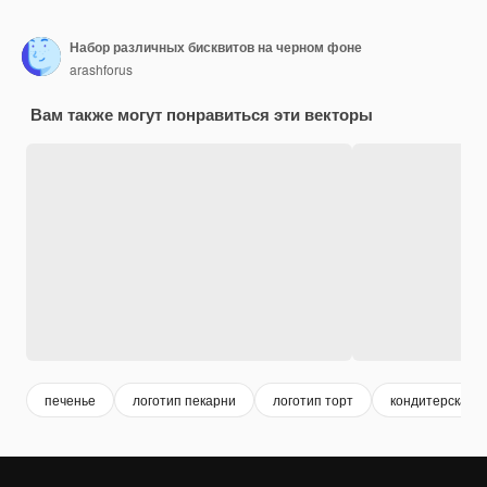
Набор различных бисквитов на черном фоне
arashforus
Вам также могут понравиться эти векторы
печенье
логотип пекарни
логотип торт
кондитерская 