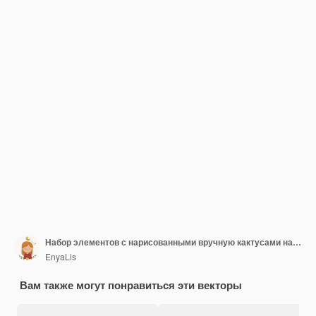
Набор элементов с нарисованными вручную кактусами на белом фоне Векторные иконки в стиле черно-белого эскиза Ручной рисунок изолированных объектов
EnyaLis
Вам также могут понравиться эти векторы