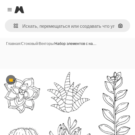
Magnific
Close menu
Поиск 
Главная
/
Стоковый
/
Векторы
/
Набор элементов с на…
Премиум