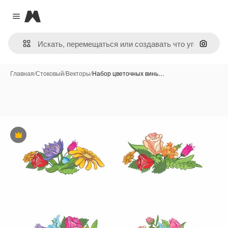
Magnific
Close menu
Поиск 
Главная
/
Стоковый
/
Векторы
/
Набор цветочных винь…
Премиум