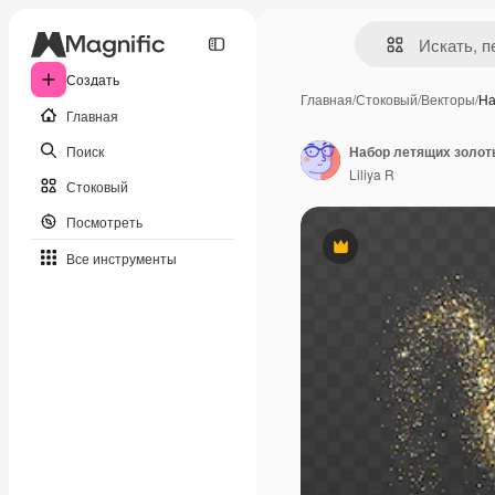
Создать
Главная
/
Стоковый
/
Векторы
/
На
Главная
Поиск
Liliya R
Стоковый
Посмотреть
Премиум
Все инструменты