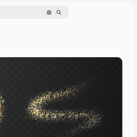
Поиск по изображению
Поиск