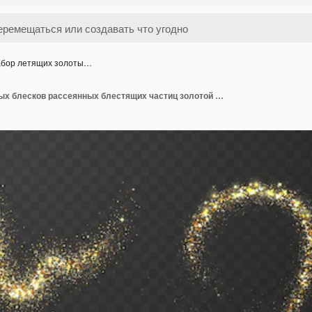
бор летящих золоты…
Набор летящих золотых блесков рассеянных блестящих частиц золотой блеск брызги мерцающей звездной пыли взрыв изолированный на темном фоне праздничные украшения