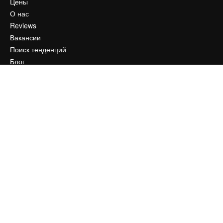
Цены
О нас
Reviews
Вакансии
Поиск тенденций
Блог
События
Slidesgo
Продайте свой контент
Помещение для прессы
Ищете magnific.ai
Связаться с нами
Клиентская поддержка
Instagram
YouTube
LinkedIn
TikTok
Discord