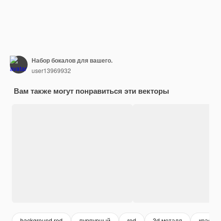
Набор бокалов для вашего.
user13969932
Вам также могут понравиться эти векторы
background red
пурпурный
red
3d металл
красны