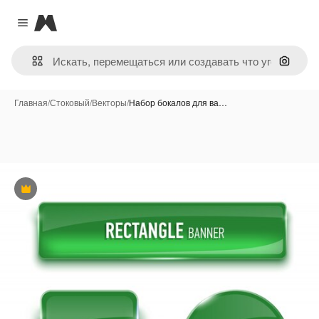
Magnific
Close menu
Поиск 
Главная
/
Стоковый
/
Векторы
/
Набор бокалов для ва…
Премиум