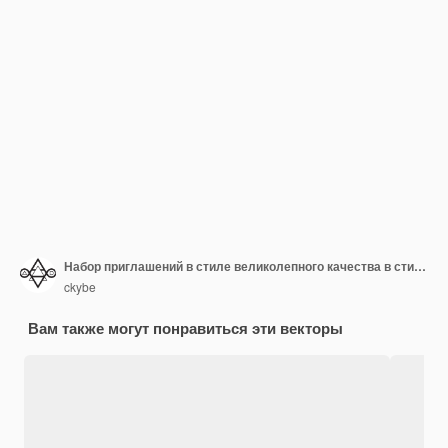
Набор приглашений в стиле великолепного качества в стиле ар-деко или эпохи модерн 1920-х годов Коллекция гангстерской эпохи
ckybe
Вам также могут понравиться эти векторы