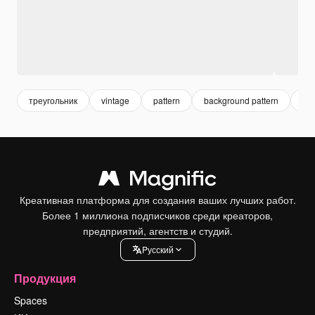
треугольник
vintage
pattern
background pattern
уз
Креативная платформа для создания ваших лучших работ.
Более 1 миллиона подписчиков среди креаторов,
предприятий, агентств и студий.
Pусский
Продукция
Spaces