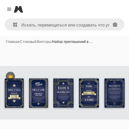
Magnific
Close menu
Поиск 
Главная
/
Стоковый
/
Векторы
/
Набор приглашений в …
Премиум