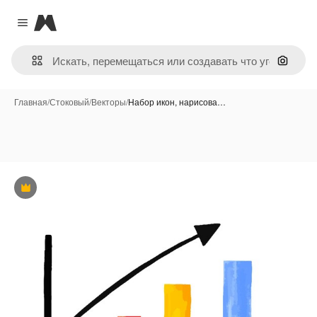
Magnific
Close menu
Поиск 
Главная
/
Стоковый
/
Векторы
/
Набор икон, нарисова…
Премиум