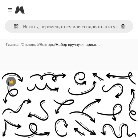
Magnific
Close menu
Поиск 
Главная
/
Стоковый
/
Векторы
/
Набор вручную нарисо…
Премиум