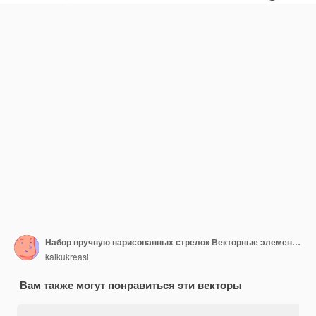
Набор вручную нарисованных стрелок Векторные элементы дизайна рисунка Иллюстрация на белом фоне для бизнес-инфографики веб-баннер и концептуальный дизайн
kaikukreasi
Вам также могут понравиться эти векторы