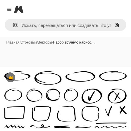
Magnific
Close menu
Поиск 
Главная
/
Стоковый
/
Векторы
/
Набор вручную нарисо…
Премиум