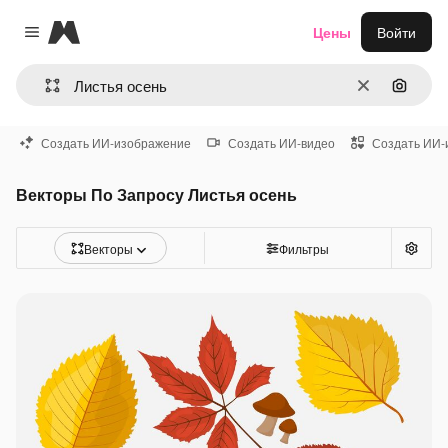
Magnific
Цены
Войти
Close menu
Очистить
Поиск 
Создать ИИ-изображение
Создать ИИ-видео
Создать ИИ-
Векторы По Запросу Листья осень
Векторы
Фильтры