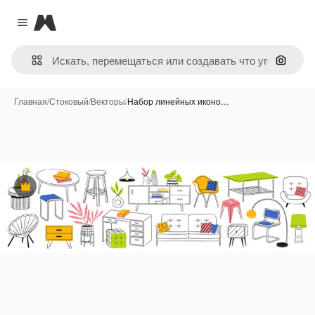
Magnific
Close menu
Поиск 
Главная
/
Стоковый
/
Векторы
/
Набор линейных иконо…
Премиум