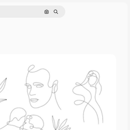
Поиск по изображению
Поиск