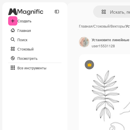
Создать
Главная
/
Стоковый
/
Векторы
/
Ус
Главная
Поиск
user15531128
Стоковый
Посмотреть
Премиум
Все инструменты