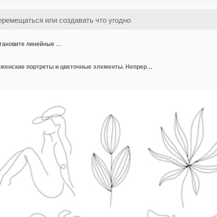
тановите линейные …
Установите линейные женские портреты и цветочные элементы. Непрерывный линейный силуэт женского лица.