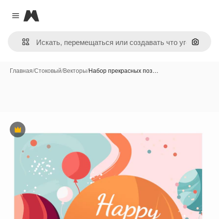
Magnific
Close menu
Поиск 
Главная
/
Стоковый
/
Векторы
/
Набор прекрасных поз…
Премиум