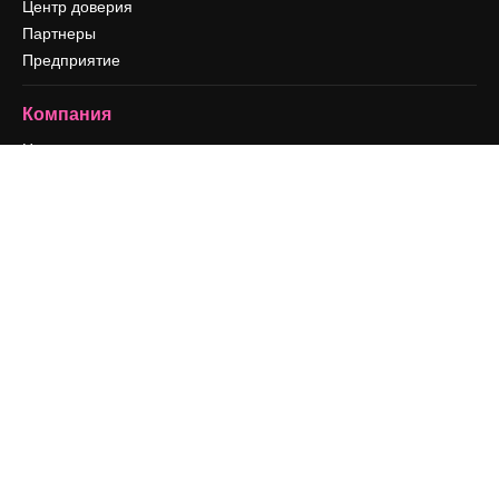
Центр доверия
Партнеры
Предприятие
Компания
Цены
О нас
Reviews
Вакансии
Поиск тенденций
Блог
События
Slidesgo
Продайте свой контент
Помещение для прессы
Ищете magnific.ai
Связаться с нами