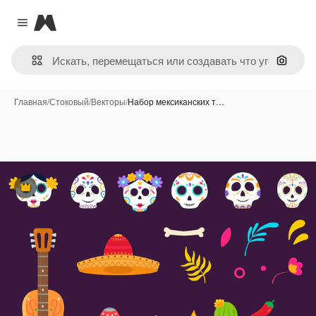
Magnific
Close menu
Поиск 
Главная
/
Стоковый
/
Векторы
/
Набор мексиканских т…
Премиум