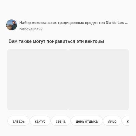
Набор мексиканских традиционных предметов Dia de Los Muertos День мертвых
ivanovalina97
Вам также могут понравиться эти векторы
алтарь
кактус
свеча
день отдыха
лицо
куль