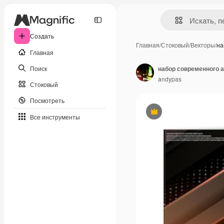
Создать
Главная
/
Стоковый
/
Векторы
/
на
Главная
Поиск
набор современного 
andypas
Стоковый
Посмотреть
Премиум
Все инструменты