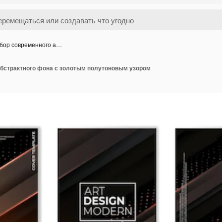
бор современного а…
абстрактного фона с золотым полутоновым узором