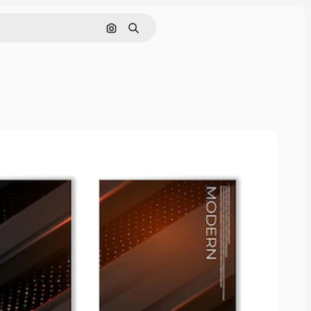
Поиск по изображению
Поиск