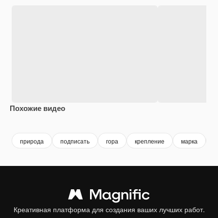
Похожие видео
Premium
Premium
Premium
Premium
природа
подписать
гора
крепление
марка
в
Креативная платформа для создания ваших лучших работ.