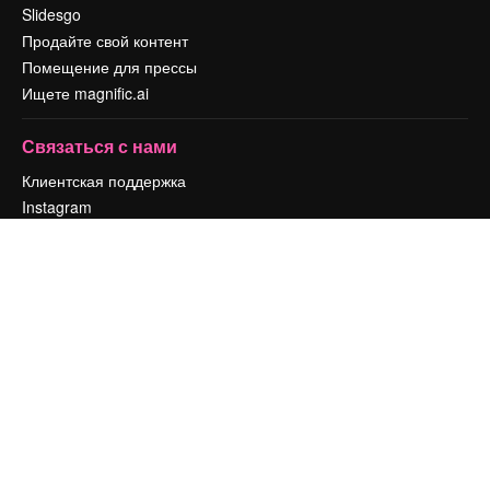
Slidesgo
Продайте свой контент
Помещение для прессы
Ищете magnific.ai
Связаться с нами
Клиентская поддержка
Instagram
YouTube
LinkedIn
TikTok
Discord
X
Reddit
Copyright © 2010-
2026
Freepik Company S.L.U.
Все права защищены
.