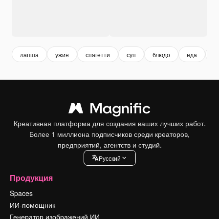
лапша
ужин
спагетти
суп
блюдо
еда
о
Креативная платформа для создания ваших лучших работ.
Более 1 миллиона подписчиков среди креаторов,
предприятий, агентств и студий.
Pусский
Продукция
Spaces
ИИ-помощник
Генератор изображений ИИ