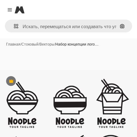
Magnific
Close menu
Поиск 
Главная
/
Стоковый
/
Векторы
/
Набор концепции лого…
Премиум