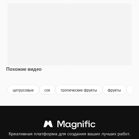
Похожие видео
Premium
Premium
Premium
Premium
Сгенериров
цитрусовые
сок
тропические фрукты
фрукты
тро
Креативная платформа для создания ваших лучших работ.