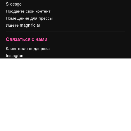
Slidesgo
Продайте свой контент
Помещение для прессы
Ищете magnific.ai
Связаться с нами
Клиентская поддержка
Instagram
YouTube
LinkedIn
TikTok
Discord
X
Reddit
Copyright © 2010-
2026
Freepik Company S.L.U.
Все права защищены
.