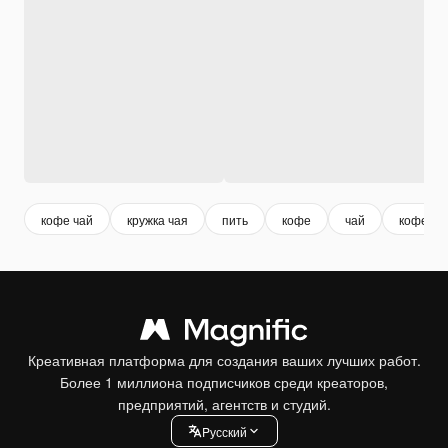
кофе чай
кружка чая
пить
кофе
чай
кофе кр
Креативная платформа для создания ваших лучших работ.
Более 1 миллиона подписчиков среди креаторов,
предприятий, агентств и студий.
Pусский