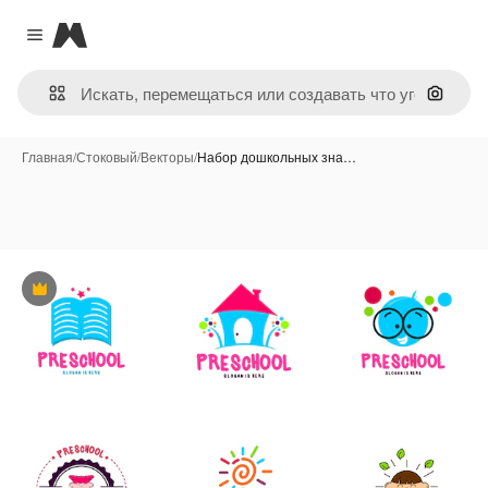
Magnific
Close menu
Поиск 
Главная
/
Стоковый
/
Векторы
/
Набор дошкольных зна…
Премиум