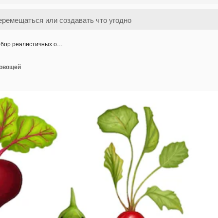
бор реалистичных о…
 овощей