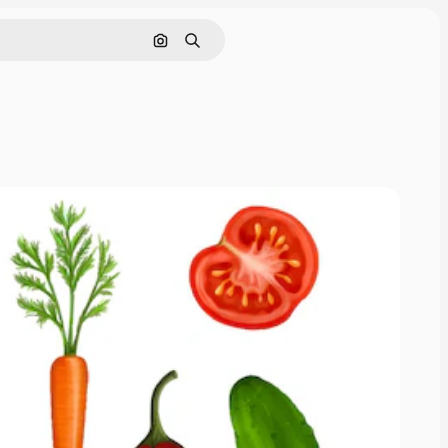
Поиск по изображению
Поиск