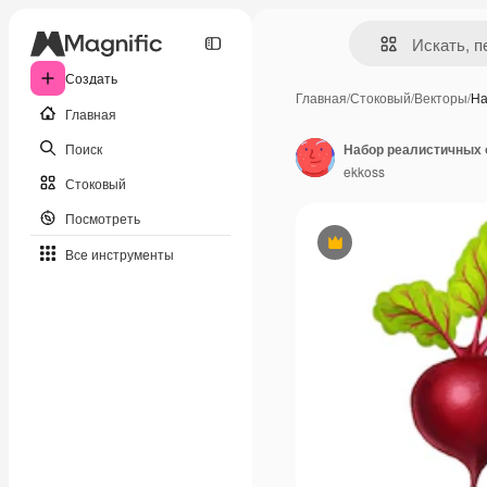
Создать
Главная
/
Стоковый
/
Векторы
/
На
Главная
Поиск
Набор реалистичных
ekkoss
Стоковый
Посмотреть
Премиум
Все инструменты