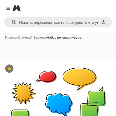
Magnific
Close menu
Поиск 
Главная
/
Стоковый
/
Векторы
/
Набор речевых пузыре…
Премиум