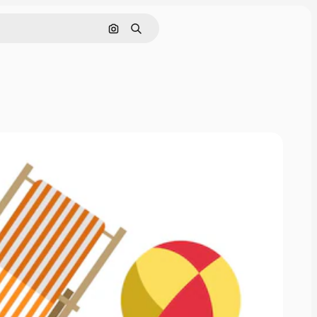
Поиск по изображению
Поиск