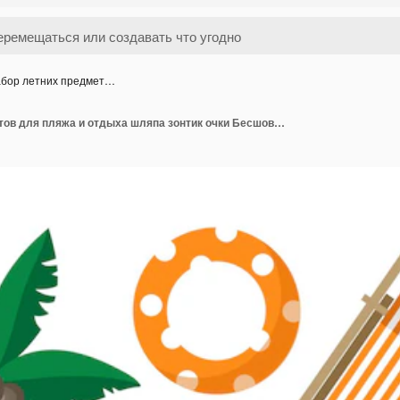
бор летних предмет…
Набор летних предметов для пляжа и отдыха шляпа зонтик очки Бесшовный векторный фон