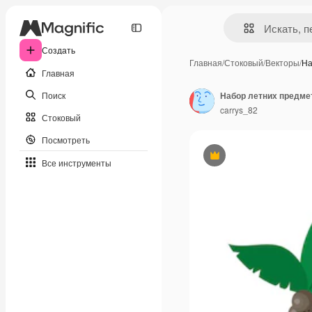
Создать
Главная
/
Стоковый
/
Векторы
/
На
Главная
Поиск
carrys_82
Стоковый
Посмотреть
Премиум
Все инструменты